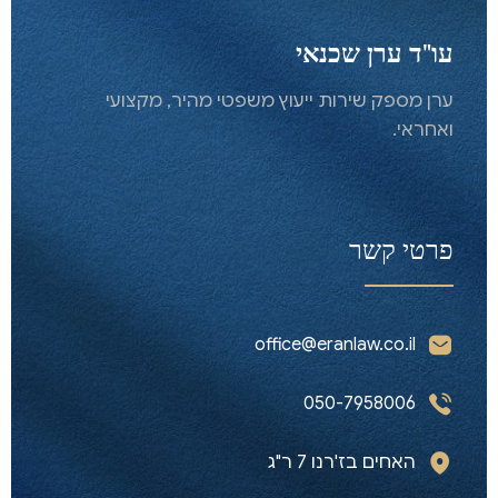
עו"ד ערן שכנאי
ערן מספק שירות ייעוץ משפטי מהיר, מקצועי
ואחראי.
פרטי קשר
office@eranlaw.co.il
050-7958006
האחים בז'רנו 7 ר"ג